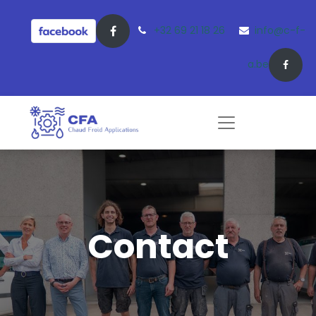
+32 69 21 18 26
info@c-f-
a.be
Contact